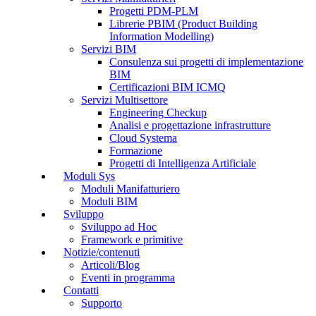
Progetti PDM-PLM
Librerie PBIM (Product Building
Information Modelling)
Servizi BIM
Consulenza sui progetti di implementazione
BIM
Certificazioni BIM ICMQ
Servizi Multisettore
Engineering Checkup
Analisi e progettazione infrastrutture
Cloud Systema
Formazione
Progetti di Intelligenza Artificiale
Moduli Sys
Moduli Manifatturiero
Moduli BIM
Sviluppo
Sviluppo ad Hoc
Framework e primitive
Notizie/contenuti
Articoli/Blog
Eventi in programma
Contatti
Supporto