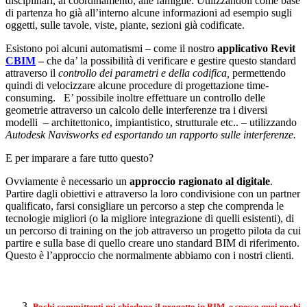
disciplinari, al coordinamento, alle famiglie. Utilizzandoli come base
di partenza ho già all’interno alcune informazioni ad esempio sugli
oggetti, sulle tavole, viste, piante, sezioni già codificate.
Esistono poi alcuni automatismi – come il nostro
applicativo Revit
CBIM
–
che da’ la possibilità di verificare e gestire questo standard
attraverso il
controllo dei parametri e della codifica,
permettendo
quindi di velocizzare alcune procedure di progettazione time-
consuming. E’ possibile inoltre effettuare un controllo delle
geometrie attraverso un calcolo delle interferenze tra i diversi
modelli – architettonico, impiantistico, strutturale etc.. – utilizzando
Autodesk Navisworks ed esportando un rapporto sulle interferenze.
E per imparare a fare tutto questo?
Ovviamente è necessario un
approccio ragionato al digitale
.
Partire dagli obiettivi e attraverso la loro condivisione con un partner
qualificato, farsi consigliare un percorso a step che comprenda le
tecnologie migliori (o la migliore integrazione di quelli esistenti), di
un percorso di training on the job attraverso un progetto pilota da cui
partire e sulla base di quello creare uno standard BIM di riferimento.
Questo è l’approccio che normalmente abbiamo con i nostri clienti.
Pochi committenti mi chiedono il progetto in BIM, e spesso quei pochi