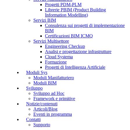
Progetti PDM-PLM
Librerie PBIM (Product Building
Information Modelling)
Servizi BIM
Consulenza sui progetti di implementazione
BIM
Certificazioni BIM ICMQ
Servizi Multisettore
Engineering Checkup
Analisi e progettazione infrastrutture
Cloud Systema
Formazione
Progetti di Intelligenza Artificiale
Moduli Sys
Moduli Manifatturiero
Moduli BIM
Sviluppo
Sviluppo ad Hoc
Framework e primitive
Notizie/contenuti
Articoli/Blog
Eventi in programma
Contatti
Supporto