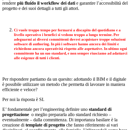
rendere
più fluido il workflow dei dati
e garantire l’accessibilità del
progetto e dei suoi dettagli a tutti gli attori.
Ci vuole troppo tempo per formarsi a discapito del quotidiano e a
livello operativo i benefici si vedono troppo a lungo termine. Per
adeguarmi ai diversi committenti dovrei acquistare troppe soluzioni
software di authoring. In più i software hanno ancora dei limiti e
richiedono ancora operatività rispetto alle aspettative. In ultimo ogni
committente ha un suo standard, e non sempre riusciamo ad adattarci
alle esigenze di tutti i clienti.
Per rispondere partiamo da un quesito: adottando il BIM e il digitale
è possibile utilizzare un metodo che permetta di lavorare in maniera
efficiente e veloce?
Per noi la risposta è SI.
E’ fondamentale per l’engineering definire uno
standard di
progettazione
o meglio prepararla allo standard richiesto –
eventualmente – dalla committenza. Di importanza basilare è la
creazione di
template di progetto
che fanno riferimento ai vari