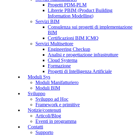
Progetti PDM-PLM
Librerie PBIM (Product Building
Information Modelling)
Servizi BIM
Consulenza sui progetti di implementazione
BIM
Certificazioni BIM ICMQ
Servizi Multisettore
Engineering Checkup
Analisi e progettazione infrastrutture
Cloud Systema
Formazione
Progetti di Intelligenza Artificiale
Moduli Sys
Moduli Manifatturiero
Moduli BIM
Sviluppo
Sviluppo ad Hoc
Framework e primitive
Notizie/contenuti
Articoli/Blog
Eventi in programma
Contatti
Supporto