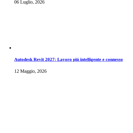
06 Luglio, 2026
Autodesk Revit 2027: Lavoro più intelligente e connesso
12 Maggio, 2026
©2013-2026 Systema S.r.l. - Capitale Sociale 150.000 € i.v.