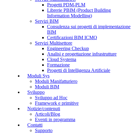
Progetti PDM-PLM
Librerie PBIM (Product Building
Information Modelling)
Servizi BIM
Consulenza sui progetti di implementazione
BIM
Certificazioni BIM ICMQ
Servizi Multisettore
Engineering Checkup
Analisi e progettazione infrastrutture
Cloud Systema
Formazione
Progetti di Intelligenza Artificiale
Moduli Sys
Moduli Manifatturiero
Moduli BIM
Sviluppo
Sviluppo ad Hoc
Framework e primitive
Notizie/contenuti
Articoli/Blog
Eventi in programma
Contatti
Supporto