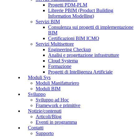
Progetti PDM-PLM
Librerie PBIM (Product Building
Information Modelling)
Servizi BIM
Consulenza sui progetti di implementazione
BIM
Certificazioni BIM ICMQ
Servizi Multisettore
Engineering Checkup
Analisi e progettazione infrastrutture
Cloud Systema
Formazione
Progetti di Intelligenza Artificiale
Moduli Sys
Moduli Manifatturiero
Moduli BIM
Sviluppo
Sviluppo ad Hoc
Framework e primitive
Notizie/contenuti
Articoli/Blog
Eventi in programma
Contatti
Supporto