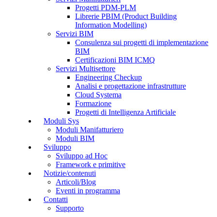
Progetti PDM-PLM
Librerie PBIM (Product Building
Information Modelling)
Servizi BIM
Consulenza sui progetti di implementazione
BIM
Certificazioni BIM ICMQ
Servizi Multisettore
Engineering Checkup
Analisi e progettazione infrastrutture
Cloud Systema
Formazione
Progetti di Intelligenza Artificiale
Moduli Sys
Moduli Manifatturiero
Moduli BIM
Sviluppo
Sviluppo ad Hoc
Framework e primitive
Notizie/contenuti
Articoli/Blog
Eventi in programma
Contatti
Supporto