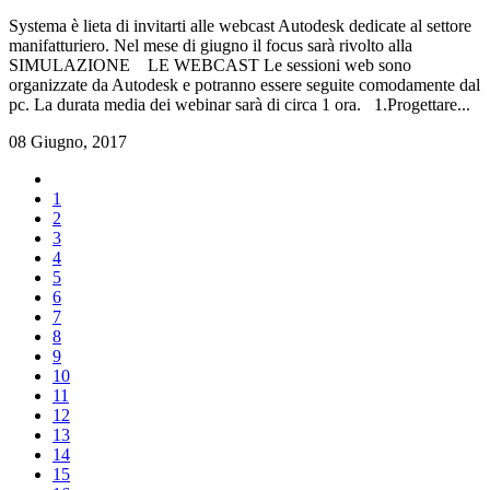
Systema è lieta di invitarti alle webcast Autodesk dedicate al settore
manifatturiero. Nel mese di giugno il focus sarà rivolto alla
SIMULAZIONE LE WEBCAST Le sessioni web sono
organizzate da Autodesk e potranno essere seguite comodamente dal
pc. La durata media dei webinar sarà di circa 1 ora. 1.Progettare...
08 Giugno, 2017
1
2
3
4
5
6
7
8
9
10
11
12
13
14
15